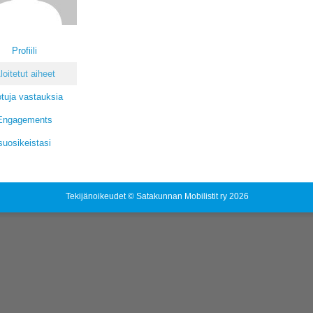
Profiili
loitetut aiheet
tuja vastauksia
Engagements
suosikeistasi
Tekijänoikeudet © Satakunnan Mobilistit ry 2026