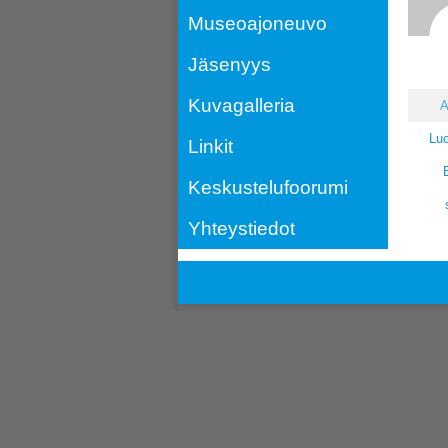
Museoajoneuvo
Jäsenyys
Kuvagalleria
A
Luo
Linkit
Keskustelufoorumi
Yhteystiedot