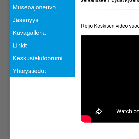
selaamiseen löydät kyseis
Museoajoneuvo
Jäsenyys
Reijo Koskisen video vuo
Kuvagalleria
Linkit
Keskustelufoorumi
Yhteystiedot