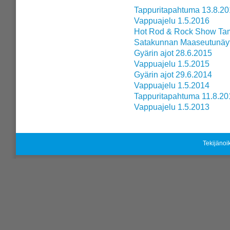
Tappuritapahtuma 13.8.2
Vappuajelu 1.5.2016
Hot Rod & Rock Show Ta
Satakunnan Maaseutunäyt
Gyärin ajot 28.6.2015
Vappuajelu 1.5.2015
Gyärin ajot 29.6.2014
Vappuajelu 1.5.2014
Tappuritapahtuma 11.8.20
Vappuajelu 1.5.2013
Tekijänoi