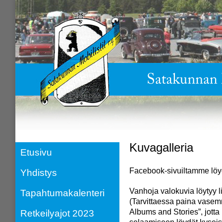
Kuvagalleria
Etusivu
Facebook-sivuiltamme löyd
Yhdistys
Vanhoja valokuvia löytyy l
Tapahtumakalenteri
(Tarvittaessa paina vase
Albums and Stories”, jotta
Retkeilyajot 2023