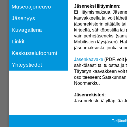
Museoajoneuvo
Jäseneksi liittyminen:
Ei liittymismaksua. Jäseneks
Jäsenyys
kaavakkeella tai voit lähet
jäsenrekisterin pitäjälle ta
Kuvagalleria
kirjeellä, sähköpostilla tai 
vain perhejäseneksi (sam
Linkit
Mobilistien täysjäsen). Ha
jäsenmaksusta, jonka suori
Keskustelufoorumi
Jäsenkaavake
(PDF, voit 
Yhteystiedot
sähköisesti tai tulostaa ja 
Täytetyn kaavakkeen voit to
osoitteeseen: Satakunnan M
Noormarkku.
Jäsenrekisteri:
Jäsenrekisteriä ylläpitää
Tekijänoi