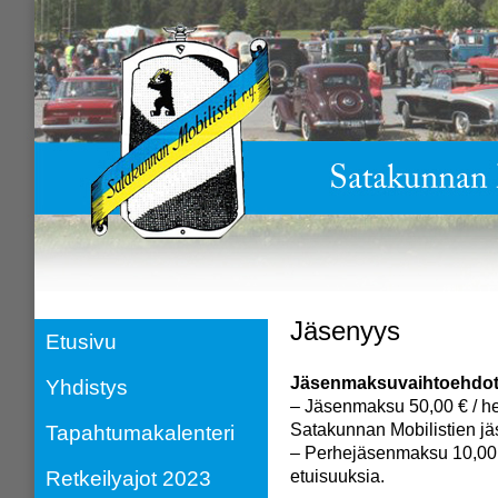
Jäsenyys
Etusivu
Jäsenmaksuvaihtoehdot
Yhdistys
– Jäsenmaksu 50,00 € / hen
Satakunnan Mobilistien j
Tapahtumakalenteri
– Perhejäsenmaksu 10,00 €
Retkeilyajot 2023
etuisuuksia.