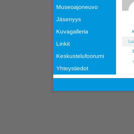
Museoajoneuvo
Jäsenyys
Kuvagalleria
A
Luo
Linkit
Keskustelufoorumi
Yhteystiedot