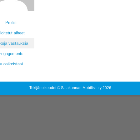
Profiili
loitetut aiheet
tuja vastauksia
Engagements
suosikeistasi
Tekijänoikeudet © Satakunnan Mobilistit ry 2026