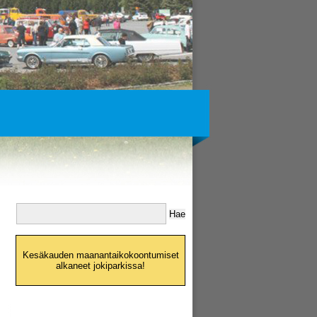
Kesäkauden maanantaikokoontumiset
alkaneet jokiparkissa!