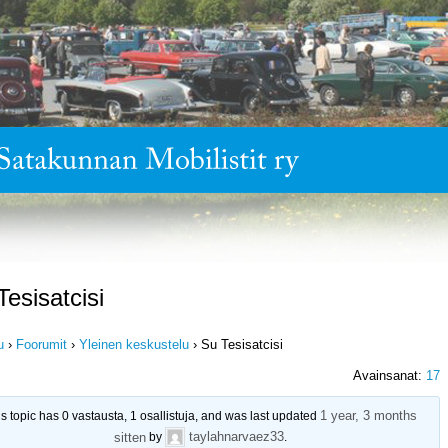
Tesisatcisi
u
›
Foorumit
›
Yleinen keskustelu
›
Su Tesisatcisi
Avainsanat:
17
1 year, 3 months
s topic has 0 vastausta, 1 osallistuja, and was last updated
taylahnarvaez33
sitten
by
.