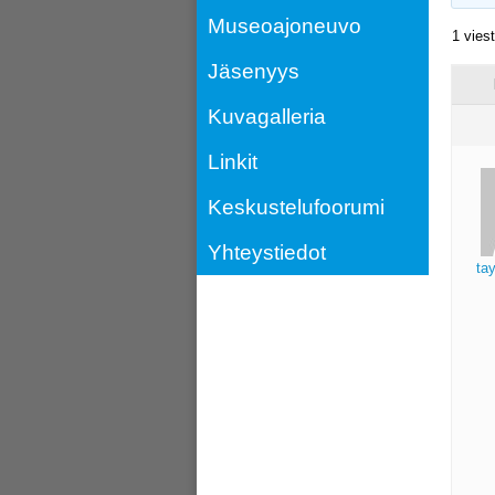
Museoajoneuvo
1 vies
Jäsenyys
Kuvagalleria
Linkit
Keskustelufoorumi
Yhteystiedot
ta