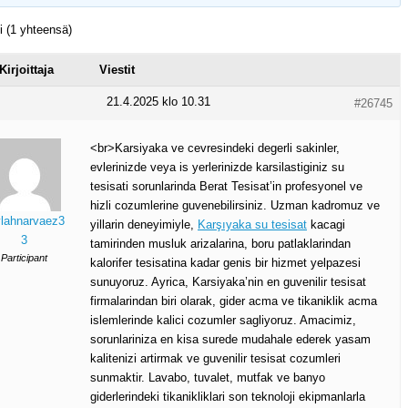
ti (1 yhteensä)
Kirjoittaja
Viestit
21.4.2025 klo 10.31
#26745
<br>Karsiyaka ve cevresindeki degerli sakinler,
evlerinizde veya is yerlerinizde karsilastiginiz su
tesisati sorunlarinda Berat Tesisat’in profesyonel ve
hizli cozumlerine guvenebilirsiniz. Uzman kadromuz ve
ylahnarvaez3
yillarin deneyimiyle,
Karşıyaka su tesisat
kacagi
3
tamirinden musluk arizalarina, boru patlaklarindan
Participant
kalorifer tesisatina kadar genis bir hizmet yelpazesi
sunuyoruz. Ayrica, Karsiyaka’nin en guvenilir tesisat
firmalarindan biri olarak, gider acma ve tikaniklik acma
islemlerinde kalici cozumler sagliyoruz. Amacimiz,
sorunlariniza en kisa surede mudahale ederek yasam
kalitenizi artirmak ve guvenilir tesisat cozumleri
sunmaktir. Lavabo, tuvalet, mutfak ve banyo
giderlerindeki tikanikliklari son teknoloji ekipmanlarla