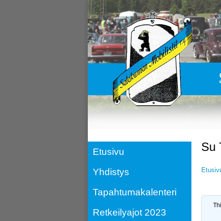
Su 
Etusivu
Etusiv
Yhdistys
Tapahtumakalenteri
Thi
Retkeilyajot 2023