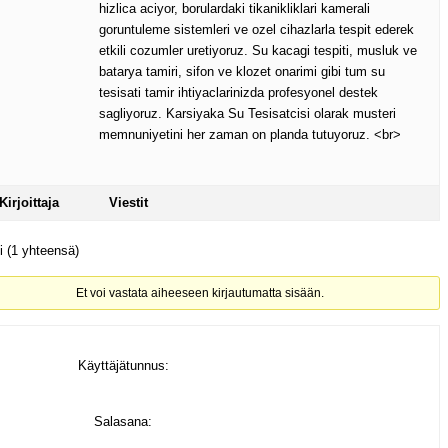
hizlica aciyor, borulardaki tikanikliklari kamerali
goruntuleme sistemleri ve ozel cihazlarla tespit ederek
etkili cozumler uretiyoruz. Su kacagi tespiti, musluk ve
batarya tamiri, sifon ve klozet onarimi gibi tum su
tesisati tamir ihtiyaclarinizda profesyonel destek
sagliyoruz. Karsiyaka Su Tesisatcisi olarak musteri
memnuniyetini her zaman on planda tutuyoruz. <br>
Kirjoittaja
Viestit
ti (1 yhteensä)
Et voi vastata aiheeseen kirjautumatta sisään.
Käyttäjätunnus:
Salasana: