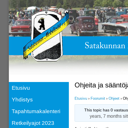
Ohjeita ja sääntöj
Etusivu
Etusivu
›
Foorumit
›
Ohjeet
›
Ohj
Yhdistys
This topic has 0 vastaus
Tapahtumakalenteri
years, 7 months sit
Retkeilyajot 2023