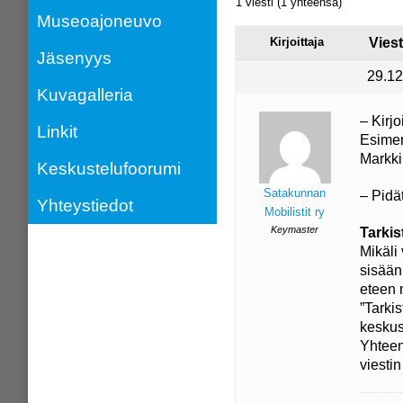
1 viesti (1 yhteensä)
Museoajoneuvo
Kirjoittaja
Viest
Jäsenyys
29.12
Kuvagalleria
– Kirjo
Linkit
Esimer
Markki
Keskustelufoorumi
Satakunnan
– Pidä
Yhteystiedot
Mobilistit ry
Keymaster
Tarkis
Mikäli 
sisään 
eteen 
”Tarkis
keskus
Yhteen
viestin