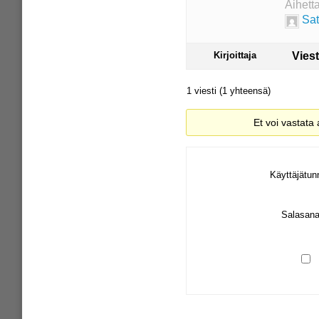
Aihett
Sat
Kirjoittaja
Viest
1 viesti (1 yhteensä)
Et voi vastata
Käyttäjätun
Salasana